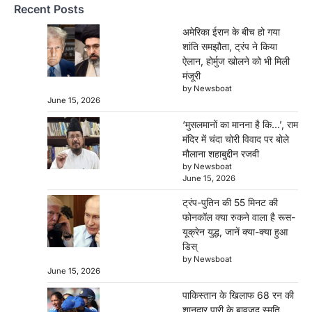
Recent Posts
Donald Trump Vladimir Putin Phone Call:
अमेरिकी राष्ट्रपति डोनाल्ड ट्रंप और रूसी राष्ट्रपति
अमेरिका ईरान के बीच हो गया
व्लादिमीर पुतिन…
शांति समझौता, ट्रंप ने किया
3
ऐलान, होर्मुज खोलने को भी मिली
मंजूरी
पाकिस्तान के खिलाफ 68 रन की शानदार पारी
by Newsboat
के बावजूद स्मृति मंधाना से छिन गया प्लेयर ऑफ
June 15, 2026
द मैच
‘मुसलमानों का मानना है कि…’, राम
Newsboat
June 15, 2026
मंदिर में चंदा चोरी विवाद पर बोले
स्मृति मंधाना ने 68 रन की शानदार पारी खेलकर भारत को
मौलाना शहाबुद्दीन रजवी
मजबूत स्कोर तक पहुंचाया,…
4
by Newsboat
June 15, 2026
अमेरिका ईरान के बीच हो गया शांति समझौता,
ट्रंप-पुतिन की 55 मिनट की
ट्रंप ने किया ऐलान, होर्मुज खोलने को भी मिली
फोनकॉल क्या रुकने वाला है रूस-
मंजूरी
यूक्रेन युद्ध, जानें क्या-क्या हुआ
Newsboat
June 15, 2026
डिस्
by Newsboat
US-Iran Peace Deal: अमेरिका और ईरान के बीच
June 15, 2026
पीस डील फाइनल हो गई है. यूएस…
1
पाकिस्तान के खिलाफ 68 रन की
शानदार पारी के बावजूद स्मृति
‘मुसलमानों का मानना है कि…’, राम मंदिर में चंदा