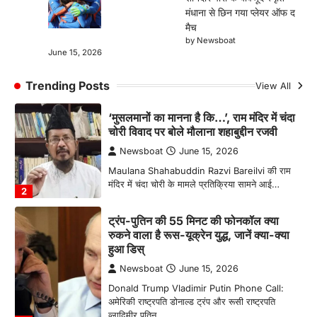
मंधाना से छिन गया प्लेयर ऑफ द
चोरी विवाद पर बोले मौलाना शहाबुद्दीन रजवी
मैच
Newsboat
June 15, 2026
by Newsboat
June 15, 2026
Maulana Shahabuddin Razvi Bareilvi की राम
मंदिर में चंदा चोरी के मामले प्रतिक्रिया सामने आई…
2
Trending Posts
View All
ट्रंप-पुतिन की 55 मिनट की फोनकॉल क्या
रुकने वाला है रूस-यूक्रेन युद्ध, जानें क्या-क्या
हुआ डिस्
Newsboat
June 15, 2026
Donald Trump Vladimir Putin Phone Call:
अमेरिकी राष्ट्रपति डोनाल्ड ट्रंप और रूसी राष्ट्रपति
व्लादिमीर पुतिन…
3
पाकिस्तान के खिलाफ 68 रन की शानदार पारी
के बावजूद स्मृति मंधाना से छिन गया प्लेयर ऑफ
द मैच
Newsboat
June 15, 2026
स्मृति मंधाना ने 68 रन की शानदार पारी खेलकर भारत को
मजबूत स्कोर तक पहुंचाया,…