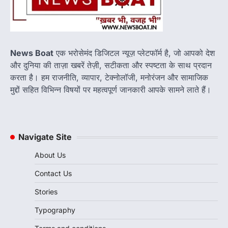
Donald Trump Vladimir Putin Phone Call:
अमेरिकी राष्ट्रपति डोनाल्ड ट्रंप और रूसी राष्ट्रपति
व्लादिमीर पुतिन…
3
पाकिस्तान के खिलाफ 68 रन की शानदार पारी
News Boat
एक भरोसेमंद डिजिटल न्यूज़ प्लेटफॉर्म है, जो आपको देश
के बावजूद स्मृति मंधाना से छिन गया प्लेयर ऑफ
और दुनिया की ताज़ा खबरें तेज़ी, सटीकता और स्पष्टता के साथ प्रदान
द मैच
करता है। हम राजनीति, व्यापार, टेक्नोलॉजी, मनोरंजन और सामाजिक
Newsboat
June 15, 2026
मुद्दों सहित विभिन्न विषयों पर महत्वपूर्ण जानकारी आपके सामने लाते हैं।
स्मृति मंधाना ने 68 रन की शानदार पारी खेलकर भारत को
मजबूत स्कोर तक पहुंचाया,…
4
Navigate Site
About Us
Contact Us
Stories
Typography