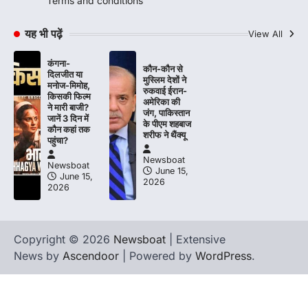
Terms and conditions
यह भी पढ़ें
View All
कंगना-
कौन-कौन से
दिलजीत या
मुस्लिम देशों ने
मनोज-मिमोह,
रुकवाई ईरान-
किसकी फिल्म
अमेरिका की
ने मारी बाजी?
जंग, पाकिस्तान
जानें 3 दिन में
के पीएम शहबाज
कौन कहां तक
शरीफ ने थैंक्यू
पहुंचा?
Newsboat
Newsboat
June 15,
June 15,
2026
2026
Copyright © 2026
Newsboat
| Extensive
News by
Ascendoor
| Powered by
WordPress
.