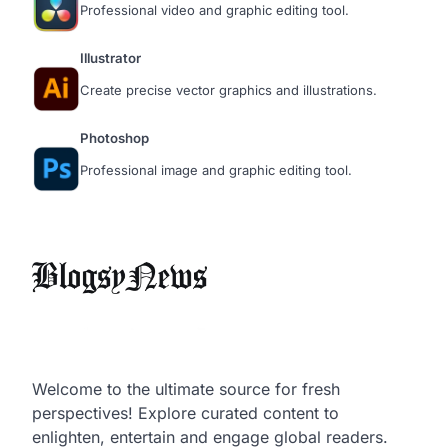
Professional video and graphic editing tool.
Illustrator
Create precise vector graphics and illustrations.
Photoshop
Professional image and graphic editing tool.
Welcome to the ultimate source for fresh
perspectives! Explore curated content to
enlighten, entertain and engage global readers.