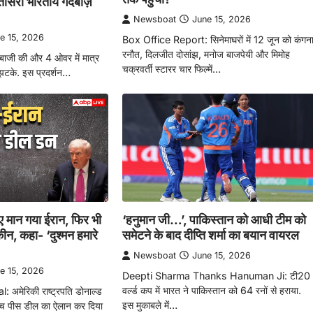
तीसरी भारतीय गेंदबाज़
Newsboat
June 15, 2026
e 15, 2026
Box Office Report: सिनेमाघरों में 12 जून को कंगन
रनौत, दिलजीत दोसांझ, मनोज बाजपेयी और मिमोह
गेंदबाजी की और 4 ओवर में मात्र
चक्रवर्ती स्टारर चार फिल्में…
 झटके. इस प्रदर्शन…
ए मान गया ईरान, फिर भी
‘हनुमान जी…’, पाकिस्तान को आधी टीम को
ीन, कहा- ‘दुश्मन हमारे
समेटने के बाद दीप्ति शर्मा का बयान वायरल
Newsboat
June 15, 2026
e 15, 2026
Deepti Sharma Thanks Hanuman Ji: टी20
वर्ल्ड कप में भारत ने पाकिस्तान को 64 रनों से हराया.
अमेरिकी राष्ट्रपति डोनाल्ड
इस मुकाबले में…
बीच पीस डील का ऐलान कर दिया