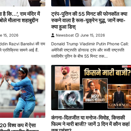
 है कि…’, राम मंदिर में
ट्रंप-पुतिन की 55 मिनट की फोनकॉल क्या
बोले मौलाना शहाबुद्दीन
रुकने वाला है रूस-यूक्रेन युद्ध, जानें क्या-
क्या हुआ डिस्
e 15, 2026
Newsboat
June 15, 2026
in Razvi Bareilvi की राम
Donald Trump Vladimir Putin Phone Call:
मले प्रतिक्रिया सामने आई हैं.
अमेरिकी राष्ट्रपति डोनाल्ड ट्रंप और रूसी राष्ट्रपति
व्लादिमीर पुतिन के बीच 55 मिनट तक…
कंगना-दिलजीत या मनोज-मिमोह, किसकी
फिल्म ने मारी बाजी? जानें 3 दिन में कौन कहां
टी20 विश्व कप में ऐसा
तक पहुंचा?