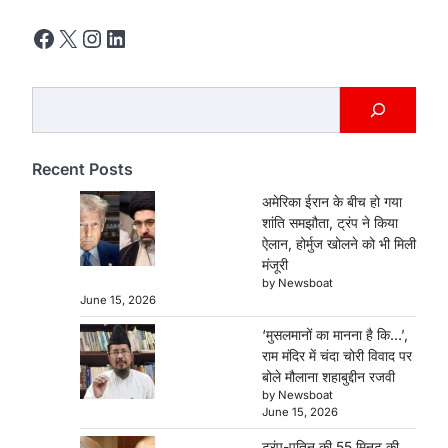
Facebook
X
Instagram
LinkedIn
‘मुसलमानों का मानना है कि…’, राम मंदिर
में चंदा चोरी विवाद पर बोले मौलाना
Search
शहाबुद्दीन रजवी
Newsboat
June 15, 2026
Recent Posts
Maulana Shahabuddin Razvi Bareilvi
की राम मंदिर में चंदा चोरी के मामले प्रतिक्रिया
अमेरिका ईरान के बीच हो गया
सामने आई…
शांति समझौता, ट्रंप ने किया
2
ऐलान, होर्मुज खोलने को भी मिली
मंजूरी
ट्रंप-पुतिन की 55 मिनट की फोनकॉल
by Newsboat
क्या रुकने वाला है रूस-यूक्रेन युद्ध, जानें
June 15, 2026
क्या-क्या हुआ डिस्
‘मुसलमानों का मानना है कि…’,
Newsboat
June 15, 2026
राम मंदिर में चंदा चोरी विवाद पर
Donald Trump Vladimir Putin Phone
बोले मौलाना शहाबुद्दीन रजवी
Call: अमेरिकी राष्ट्रपति डोनाल्ड ट्रंप और रूसी
by Newsboat
राष्ट्रपति व्लादिमीर पुतिन…
June 15, 2026
3
ट्रंप-पुतिन की 55 मिनट की